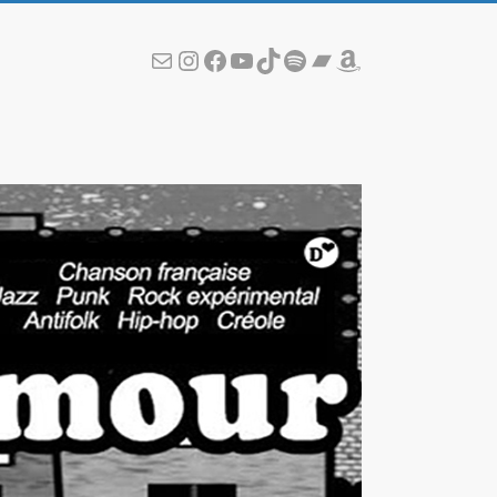
Écris-moi !
Instagram
Facebook
YouTube
TikTok
Spotify
Bandcamp
Amazon