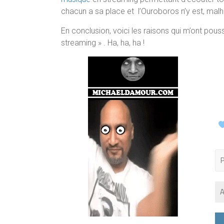
chacun a sa place et l’Ouroboros n’y est, malh
En conclusion, voici les raisons qui m’ont pous
streaming » . Ha, ha, ha !