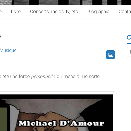
e
Livre
Concerts, radios, tv, etc
Biographie
Conta
?
Musique
rs été une force
personnelle
, qui mène à une sorte