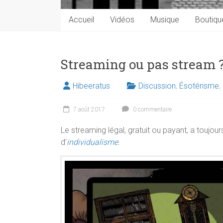
Accueil
Vidéos
Musique
Boutiqu
Streaming ou pas stream 
Hibeeratus
Discussion
,
Ésotérisme
,
7 août 2017
0 commentaire
Le streaming légal, gratuit ou payant, a toujou
d’
individualisme
.