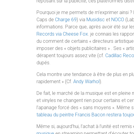
reposant sur la publicité, ces plateformes dist
Pourquoi je me permets de m’exprimer ainsi ? 
Caps de
Charge 69
) via
Musidisc
et
NOCO
(Lab
informations. Parce que, après avoir été sur l
Records via Cheese Fox
. je connais les rappo
du comment de certains « directeurs artistique
imposer des « objets publicitaires » . Ses « art
dérapent toujours assez vite (cf.
Cadillac Rec
dupés.
Cela montre une tendance à être de plus en plus
rapidement » (Cf.
Andy Warhol
).
De fait, le marché de la musique est en plein
et vinyles ne changent rien pour certains et ce
l’apanage forcé des « sans moyens ». Même si
tableau du peintre Francis Bacon restera toujo
Même si, aujourd’hui, l’achat à l’unité est remis
musique
en streaming permettant d’écouter tous