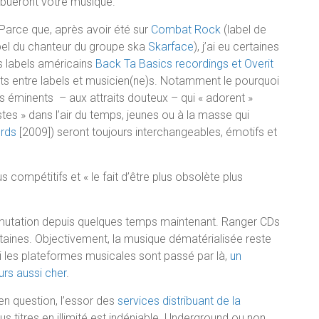
ribueront votre musique.
Parce que, après avoir été sur
Combat Rock
(label de
el du chanteur du groupe ska
Skarface
), j’ai eu certaines
es labels américains
Back Ta Basics recordings et Overit
rts entre labels et musicien(ne)s. Notamment le pourquoi
s éminents – aux attraits douteux – qui « adorent »
istes » dans l’air du temps, jeunes ou à la masse qui
ords
[2009]
) seront toujours interchangeables, émotifs et
 compétitifs et « le fait d’être plus obsolète plus
e mutation depuis quelques temps maintenant. Ranger CDs
rtaines. Objectivement, la musique dématérialisée reste
 les plateformes musicales sont passé par là,
un
urs aussi cher
.
 en question, l’essor des
services distribuant de la
 titres en illimité est indéniable. Underground ou non