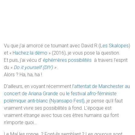
Vu que j’ai amorcé ce tournant avec David R (
Les Skalopes
)
et «
Hachez la démo
» (2016), je vous pose la question.
Et puis, j’ai vécu d’
éphémères possibilités
à travers l’esprit
du
«
Do it yourself (DIY)
»
.
Alors ? Ha, ha, ha !
D’ailleurs, en voyant récemment
l’attentat de Manchester au
concert de Ariana Grande
ou
le festival afro-féministe
polémique anti-blanc (Nyansapo Fest)
, je pense qu’il faut
vraiment vivre ses possibilités à fond. L’époque est
vraiment étrange avec tous ces êtres humains qui font
n’importe quoi…
Le Mal les ronge ? Font-ils semblant ? Les gourous sont