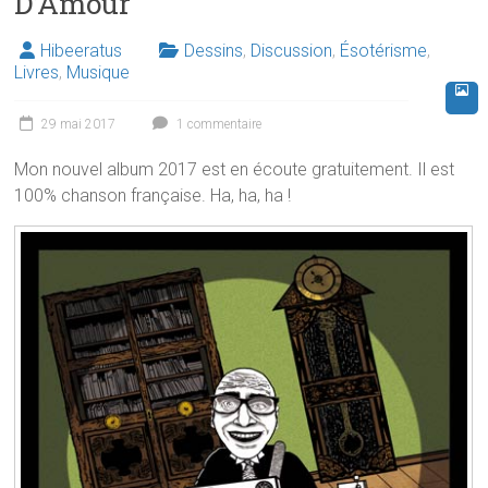
D’Amour
Hibeeratus
Dessins
,
Discussion
,
Ésotérisme
,
Livres
,
Musique
29 mai 2017
1 commentaire
Mon nouvel album 2017 est en écoute gratuitement. Il est
100% chanson française. Ha, ha, ha !