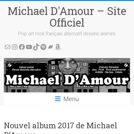
Skip
Michael D'Amour – Site
to
content
Officiel
Pop art rock français alternatif dessins animés
Écris-moi !
Instagram
Facebook
YouTube
TikTok
Spotify
Bandcamp
Amazon
Menu
Nouvel album 2017 de Michael