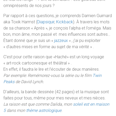
omniprésents de nos jours ?
Par rapport à ces questions, je comprends Damien Guimard
aka Toxik Harmst (
Diapsiquir
,
Kickback
). À travers les mots
de sa chanson « Après », je conçois l’alpha et l’oméga. Mais
bon, mon âme, mon passé et mes influences sont autres…
Étant donné que je suis un «
jazzeux
» , j’ai pu exploiter
« d’autres mises en forme au sujet de ma vérité » .
C’est pour cette raison que «Haché» est un long voyage
« art-rock cartoonesque et théâtral » .
En effet, il faudra le lire et l’écouter de deux manières.
Par exemple: Remémorez-vous la série ou le film
Twin
Peaks
de David Lynch.
D’ailleurs, la bande dessinée (42 pages) et la musique sont
faites pour tous, même pour mes neveux et mes nièces.
La raison est que comme Dalida, mon
soleil est en maison
5
dans mon
thème astrologique
.