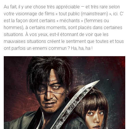
Au fait, il y une chose très appréciable — et très rare selon
votre visionnage de films « tout public (mainstream) », ici. C’
est la façon dont certains « méchants » (femmes ou
hommes), à certains moments, sont placés dans certaines
situations. À vos yeux, est-il étonnant de voir que les
mauvaises situations créent le sentiment que toutes et tous
ont parfois un ennemi commun ? Ha, ha, ha !