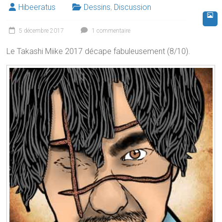
Hibeeratus
Dessins
,
Discussion
5 décembre 2017
1 commentaire
Le Takashi Miike 2017 décape fabuleusement (8/10).