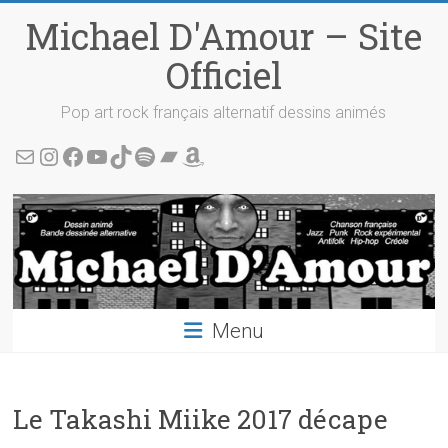
Skip
Michael D'Amour – Site
to
content
Officiel
Pop art rock français alternatif dessins animés
Écris-moi !
Instagram
Facebook
YouTube
TikTok
Spotify
Bandcamp
Amazon
Menu
Le Takashi Miike 2017 décape