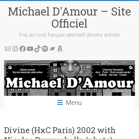
Skip
Michael D'Amour – Site
to
content
Officiel
Pop art rock français alternatif dessins animés
Écris-moi !
Instagram
Facebook
YouTube
TikTok
Spotify
Bandcamp
Amazon
Menu
Divine (HxC Paris) 2002 with