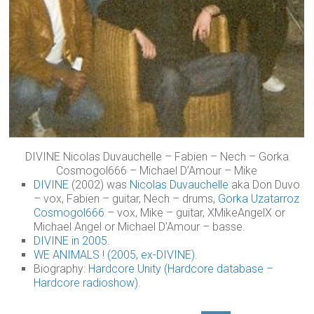
DIVINE Nicolas Duvauchelle – Fabien – Nech – Gorka
Cosmogol666 – Michael D’Amour – Mike
DIVINE
(2002) was
Nicolas Duvauchelle
aka Don Duvo
– vox, Fabien – guitar, Nech – drums,
Gorka Uzatarroz
Cosmogol666
– vox, Mike – guitar, XMikeAngelX or
Michael Angel or Michael D’Amour – basse.
DIVINE in 2005
.
WE ANIMALS ! (2005, ex-DIVINE)
.
Biography:
Hardcore Unity (Hardcore database –
Hardcore radioshow)
.