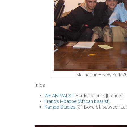
Manhattan – New York 20
Infos:
WE ANIMALS !
(Hardcore punk [France]).
Francis Mbappe (African bassist)
.
Kampo Studios
(31 Bond St. between Laf