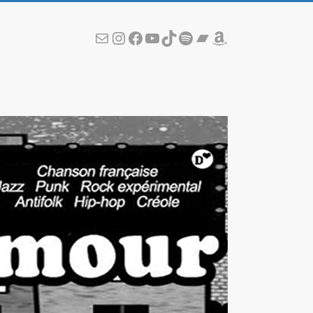
Écris-moi !
Instagram
Facebook
YouTube
TikTok
Spotify
Bandcamp
Amazon