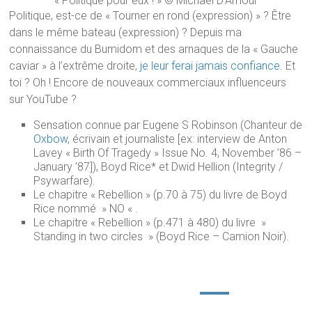
« Politique pour eux ! » © Michael D’Amour
Politique, est-ce de « Tourner en rond (expression) » ? Être
dans le même bateau (expression) ? Depuis ma
connaissance du Bumidom et des arnaques de la « Gauche
caviar » à l’extrême droite,
je leur ferai jamais confiance
. Et
toi ? Oh ! Encore de nouveaux commerciaux influenceurs
sur YouTube ?
Sensation connue par Eugene S Robinson (Chanteur de
Oxbow
, écrivain et journaliste [ex: interview de Anton
Lavey « Birth Of Tragedy » Issue No. 4, November ’86 –
January ’87]), Boyd Rice* et Dwid Hellion (Integrity /
Psywarfare).
Le chapitre « Rebellion » (p.70 à 75) du livre de Boyd
Rice nommé » NO « .
Le chapitre « Rebellion » (p.471 à 480) du livre »
Standing in two circles » (Boyd Rice – Camion Noir).