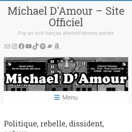
Skip
Michael D'Amour – Site
to
content
Officiel
Pop art rock français alternatif dessins animés
Écris-moi !
Instagram
Facebook
YouTube
TikTok
Spotify
Bandcamp
Amazon
Menu
Politique, rebelle, dissident,