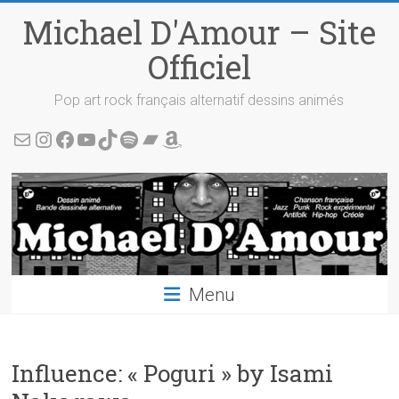
Skip
Michael D'Amour – Site
to
content
Officiel
Pop art rock français alternatif dessins animés
Écris-moi !
Instagram
Facebook
YouTube
TikTok
Spotify
Bandcamp
Amazon
Menu
Influence: « Poguri » by Isami