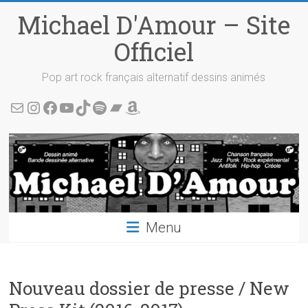
Skip
Michael D'Amour – Site
to
content
Officiel
Pop art rock français alternatif dessins animés
Écris-moi !
Instagram
Facebook
YouTube
TikTok
Spotify
Bandcamp
Amazon
Menu
Nouveau dossier de presse / New