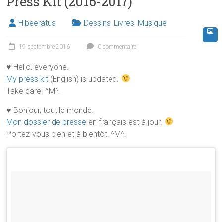
Press Kit (2016-2017)
Hibeeratus
Dessins
,
Livres
,
Musique
19 septembre 2016
0 commentaire
♥ Hello, everyone.
My press kit
(English) is updated.
Take care. ^M^.
♥ Bonjour, tout le monde.
Mon dossier de presse
en français est à jour.
Portez-vous bien et à bientôt. ^M^.