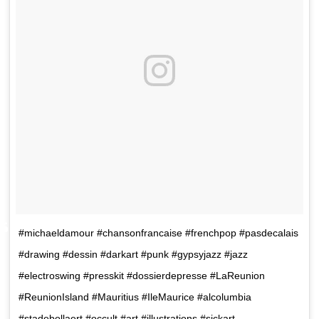
#michaeldamour #chansonfrancaise #frenchpop #pasdecalais
#drawing #dessin #darkart #punk #gypsyjazz #jazz
#electroswing #presskit #dossierdepresse #LaReunion
#ReunionIsland #Mauritius #IleMaurice #alcolumbia
#stadebollaert #occult #art #illustrations #sickart