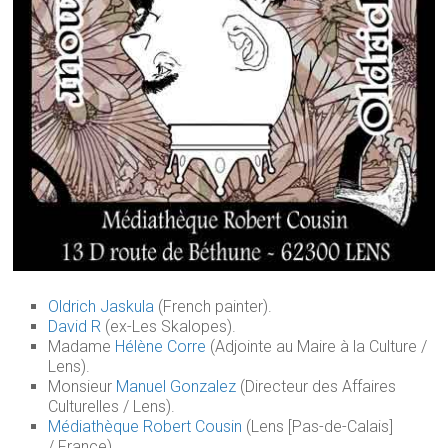
Oldrich Jaskula
(French painter).
David R
(ex-Les Skalopes).
Madame
Hélène Corre
(Adjointe au Maire à la Culture /
Lens).
Monsieur
Manuel
Gonzalez
(
Directeur des Affaires
Culturelles / Lens).
Médiathèque Robert Cousin
(Lens [Pas-de-Calais]
/ France).