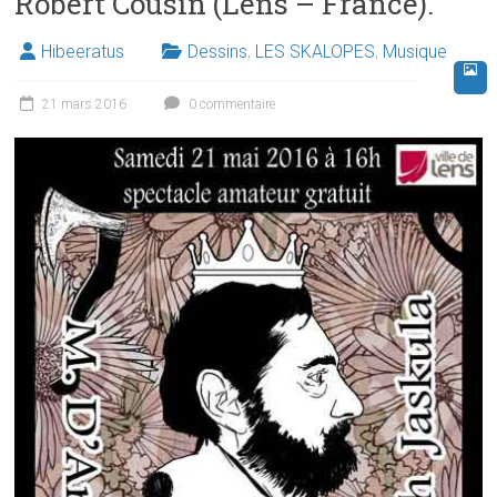
Robert Cousin (Lens – France).
Hibeeratus
Dessins
,
LES SKALOPES
,
Musique
21 mars 2016
0 commentaire