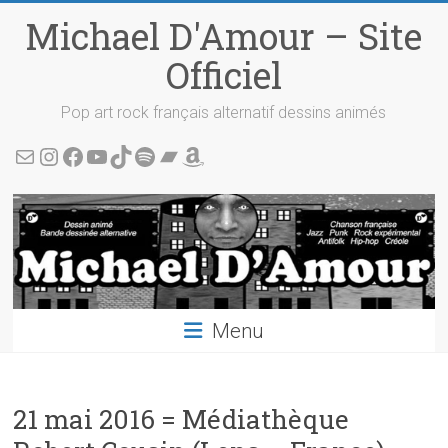
Skip
Michael D'Amour – Site
to
content
Officiel
Pop art rock français alternatif dessins animés
Écris-moi !
Instagram
Facebook
YouTube
TikTok
Spotify
Bandcamp
Amazon
Menu
21 mai 2016 = Médiathèque