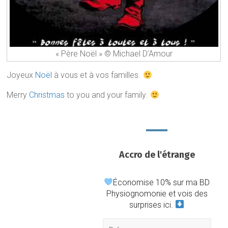
« Père Noël » © Michael D’Amour
Joyeux
Noël
à vous et à vos familles.
Merry
Christmas
to you and your family.
Accro de l'étrange
Économise 10% sur ma BD
Physiognomonie et vois des
surprises ici.