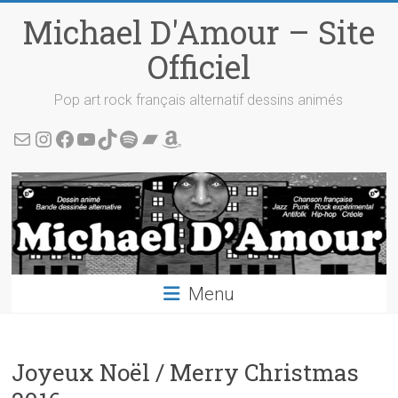
Skip
Michael D'Amour – Site
to
content
Officiel
Pop art rock français alternatif dessins animés
Écris-moi !
Instagram
Facebook
YouTube
TikTok
Spotify
Bandcamp
Amazon
Menu
Joyeux Noël / Merry Christmas