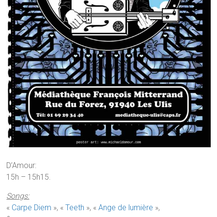
D’Amour:
15h – 15h15.
Songs:
«
Carpe Diem
», «
Teeth
», «
Ange de lumière
»,