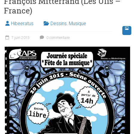
François Mitterrand (Les Ulis –
France)
Hibeeratus
Dessins
,
Musique
7 juin 2015
0 commentaire