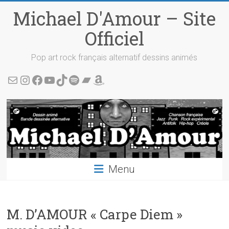
Skip
Michael D'Amour – Site
to
content
Officiel
Pop art rock français alternatif dessins animés
Écris-moi !
Instagram
Facebook
YouTube
TikTok
Spotify
Bandcamp
Amazon
Menu
M. D’AMOUR « Carpe Diem »