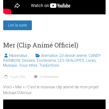
Lire la suite
Mer (Clip Animé Officiel)
Hibeeratus
Animation 2d dessin animé
,
CANDY
RAINBOW
,
Dessins
,
Ésotérisme
,
LES SKALOPES
,
Livres
,
Musique
,
Sous-titres
,
Traductions
13 juin 2022
0 commentaire
Voici « Mer » ! C’est le nouveau clip animé de mon projet
Michael D’Amour.