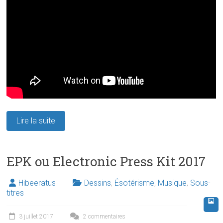
Lire la suite
EPK ou Electronic Press Kit 2017
Hibeeratus
Dessins
,
Ésotérisme
,
Musique
,
Sous-
titres
3 juillet 2017
2 commentaires