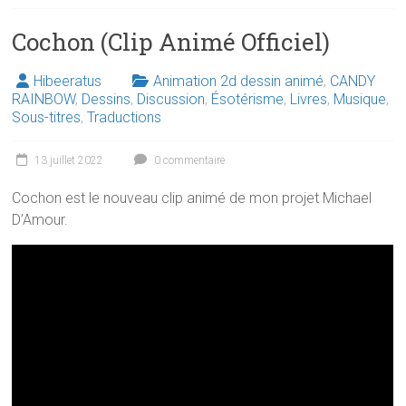
Cochon (Clip Animé Officiel)
Hibeeratus
Animation 2d dessin animé
,
CANDY
RAINBOW
,
Dessins
,
Discussion
,
Ésotérisme
,
Livres
,
Musique
,
Sous-titres
,
Traductions
13 juillet 2022
0 commentaire
Cochon est le nouveau clip animé de mon projet Michael
D’Amour.